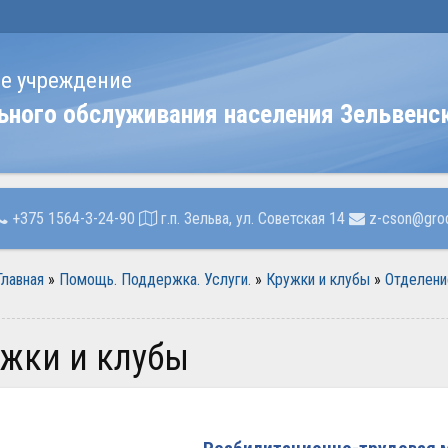
ое учреждение
ьного обслуживания населения Зельвенс
+375 1564-3-24-90
г.п. Зельва, ул. Советская 14
z-cson@grod
Главная
»
Помощь. Поддержка. Услуги.
»
Кружки и клубы
»
Отделени
ужки и клубы