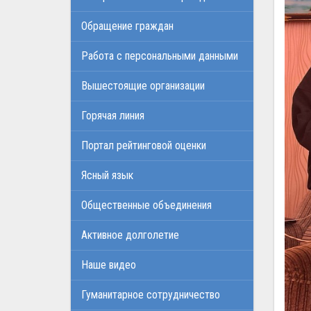
Обращение граждан
Работа с персональными данными
Вышестоящие организации
Горячая линия
Портал рейтинговой оценки
Ясный язык
Общественные объединения
Активное долголетие
Наше видео
Гуманитарное сотрудничество