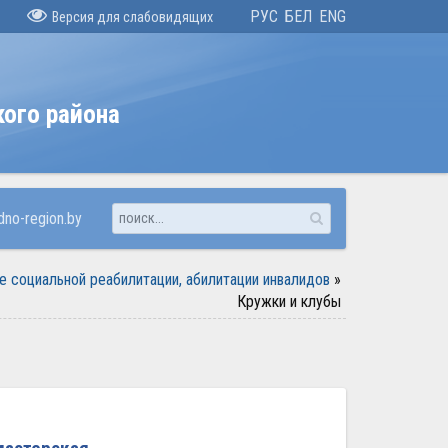
РУС
БЕЛ
ENG
Версия для слабовидящих
кого района
no-region.by
е социальной реабилитации, абилитации инвалидов
»
Кружки и клубы