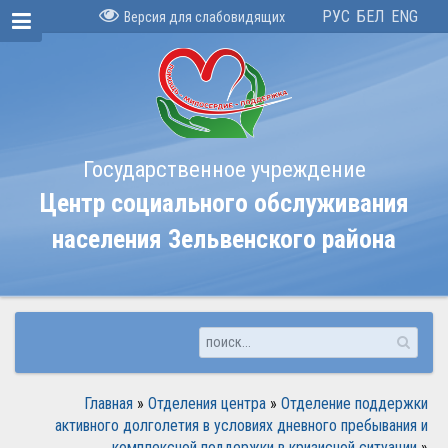
РУС
БЕЛ
ENG
Версия для слабовидящих
Государственное учреждение
Центр социального обслуживания
населения Зельвенского района
Главная
»
Отделения центра
»
Отделение поддержки
активного долголетия в условиях дневного пребывания и
комплексной поддержки в кризисной ситуации
»